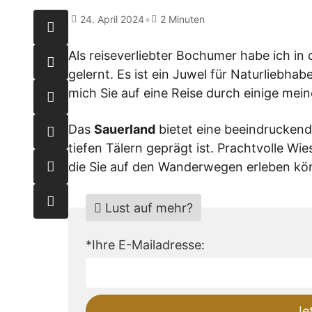
•
24. April 2024
2 Minuten
Als reiseverliebter Bochumer habe ich in
gelernt. Es ist ein Juwel für Naturliebha
mich Sie auf eine Reise durch einige mei
Das
Sauerland
bietet eine beeindrucken
tiefen Tälern geprägt ist. Prachtvolle W
die Sie auf den Wanderwegen erleben kö
Lust auf mehr?
Do
*Ihre E-Mailadresse:
not
fill
this
Je