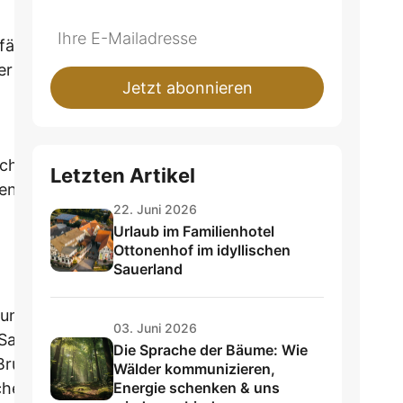
Do
*Ihre
ällt, im
not
E-
er
fill
Mailadresse:
Jetzt abonnieren
this
field
icht
Letzten Artikel
benteuers
22. Juni 2026
Urlaub im Familienhotel
Ottonenhof im idyllischen
Sauerland
eund. Ganz
03. Juni 2026
 Sauerland
Die Sprache der Bäume: Wie
 Bruchhauser
Wälder kommunizieren,
che Ihnen
Energie schenken & uns