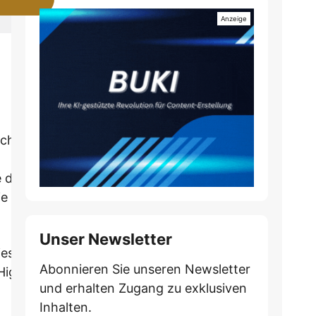
chnitten
e den
ie einen
Unser Newsletter
iese vier
Abonnieren Sie unseren Newsletter
ighlight.
und erhalten Zugang zu exklusiven
Inhalten.