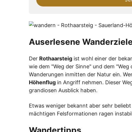
field
Auserlesene Wanderziel
Der
Rothaarsteig
ist wohl einer der bek
wie dem "Weg der Sinne" und dem "Weg d
Wanderungen inmitten der Natur ein. Wen
Höhenflug
in Angriff nehmen. Dieser Weg 
grandiosen Ausblick haben.
Etwas weniger bekannt aber sehr beliebt
mächtigen Felsformationen ragen instabil 
Wandertipps