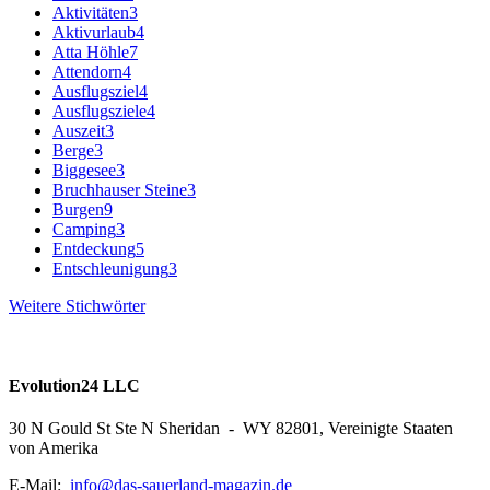
Aktivitäten
3
Aktivurlaub
4
Atta Höhle
7
Attendorn
4
Ausflugsziel
4
Ausflugsziele
4
Auszeit
3
Berge
3
Biggesee
3
Bruchhauser Steine
3
Burgen
9
Camping
3
Entdeckung
5
Entschleunigung
3
Weitere Stichwörter
Evolution24 LLC
30 N Gould St Ste N Sheridan - WY 82801, Vereinigte Staaten
von Amerika
E-Mail:
info@das-sauerland-magazin.de