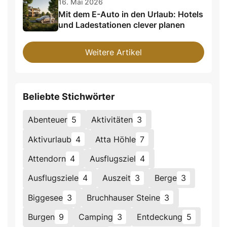
16. Mai 2026
Mit dem E-Auto in den Urlaub: Hotels
und Ladestationen clever planen
Weitere Artikel
Beliebte Stichwörter
Abenteuer
5
Aktivitäten
3
Aktivurlaub
4
Atta Höhle
7
Attendorn
4
Ausflugsziel
4
Ausflugsziele
4
Auszeit
3
Berge
3
Biggesee
3
Bruchhauser Steine
3
Burgen
9
Camping
3
Entdeckung
5