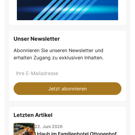
Unser Newsletter
Abonnieren Sie unseren Newsletter und
erhalten Zugang zu exklusiven Inhalten.
Do
*Ihre
not
E-
fill
Mailadresse:
Jetzt abonnieren
this
field
Letzten Artikel
22. Juni 2026
Urlaub im Familienhotel Ottonenhof