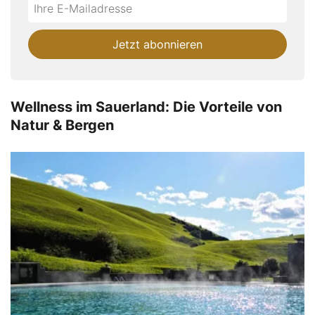
Do
*Ihre
not
E-
fill
Mailadresse:
Jetzt abonnieren
this
field
Wellness im Sauerland: Die Vorteile von
Natur & Bergen