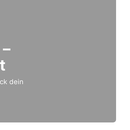
 –
t
ck dein