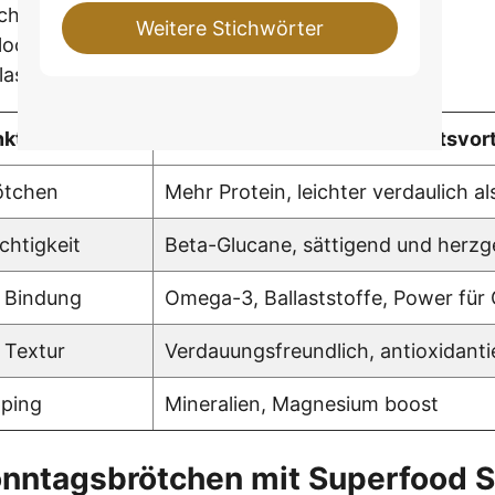
schmack mit extra Protein
Weitere Stichwörter
ockerer, liefern langanhaltende Energie
aststoffe, Sättigung pur
nktion
Gesundheitsvort
ötchen
Mehr Protein, leichter verdaulich a
chtigkeit
Beta-Glucane, sättigend und herz
 Bindung
Omega-3, Ballaststoffe, Power für 
 Textur
Verdauungsfreundlich, antioxidanti
ping
Mineralien, Magnesium boost
nntagsbrötchen mit Superfood Sch