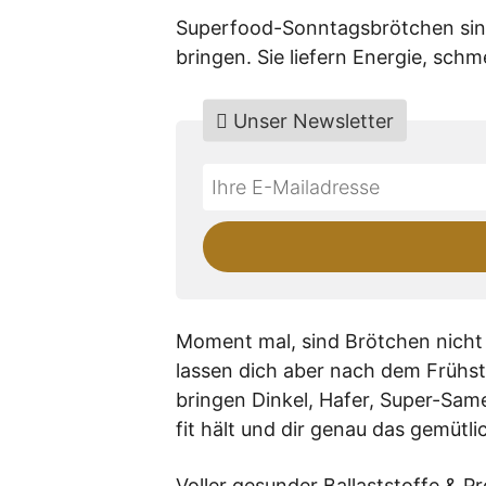
Superfood-Sonntagsbrötchen sind
bringen. Sie liefern Energie, schm
Unser Newsletter
Do
*Ihre
not
E-
fill
Mailadresse:
this
field
Moment mal, sind Brötchen nicht
lassen dich aber nach dem Frühst
bringen Dinkel, Hafer, Super-Sam
fit hält und dir genau das gemütl
Voller gesunder Ballaststoffe & Pr