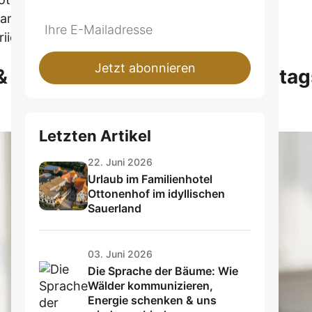
 am Montag noch frisch
Do
*Ihre
iieren
not
E-
fill
Mailadresse:
Jetzt abonnieren
 Zutaten solltest du für Sonnta
this
field
Letzten Artikel
22. Juni 2026
Urlaub im Familienhotel
Ottonenhof im idyllischen
Sauerland
03. Juni 2026
Die Sprache der Bäume: Wie
Wälder kommunizieren,
Energie schenken & uns