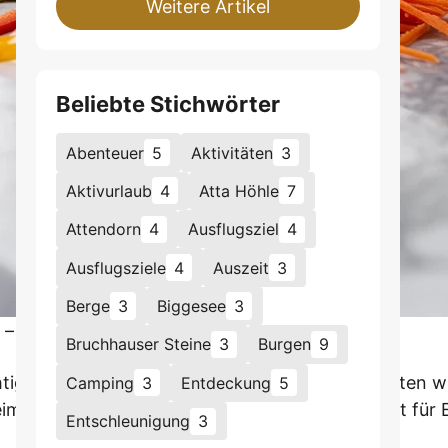
Weitere Artikel
Beliebte Stichwörter
Abenteuer
5
Aktivitäten
3
Aktivurlaub
4
Atta Höhle
7
Attendorn
4
Ausflugsziel
4
Ausflugsziele
4
Auszeit
3
Berge
3
Biggesee
3
– knusprig, nährend und einfach gut
Bruchhauser Steine
3
Burgen
9
chtigen Mehlsorten (wie Dinkel), Superfood-Zutaten 
Camping
3
Entdeckung
5
im Teig gehen lassen. Das Zusammenspiel sorgt für 
Entschleunigung
3