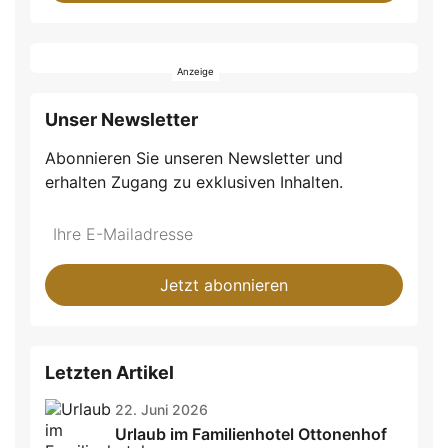
Unser Newsletter
Abonnieren Sie unseren Newsletter und
erhalten Zugang zu exklusiven Inhalten.
Do
*Ihre
not
E-
fill
Mailadresse:
Jetzt abonnieren
this
field
Letzten Artikel
22. Juni 2026
Urlaub im Familienhotel Ottonenhof