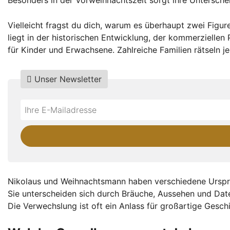
Vielleicht fragst du dich, warum es überhaupt zwei Figu
liegt in der historischen Entwicklung, der kommerziellen
für Kinder und Erwachsene. Zahlreiche Familien rätseln j
Unser Newsletter
Do
*Ihre
not
E-
fill
Mailadresse:
this
field
Nikolaus und Weihnachtsmann haben verschiedene Ursp
Sie unterscheiden sich durch Bräuche, Aussehen und Dat
Die Verwechslung ist oft ein Anlass für großartige Gesc