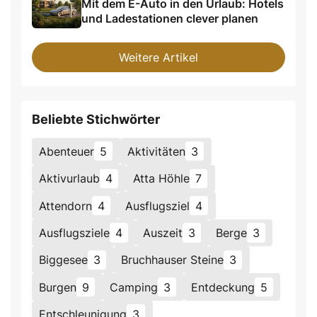
Mit dem E-Auto in den Urlaub: Hotels
und Ladestationen clever planen
Weitere Artikel
Beliebte Stichwörter
Abenteuer
5
Aktivitäten
3
Aktivurlaub
4
Atta Höhle
7
Attendorn
4
Ausflugsziel
4
Ausflugsziele
4
Auszeit
3
Berge
3
Biggesee
3
Bruchhauser Steine
3
Burgen
9
Camping
3
Entdeckung
5
Entschleunigung
3